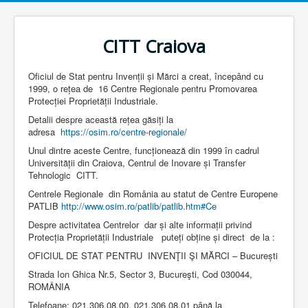
CITT Craiova
Oficiul de Stat pentru Invenții și Mărci a creat, începând cu
1999, o rețea de 16 Centre Regionale pentru Promovarea
Protecției Proprietății Industriale.
Detalii despre această rețea găsiți la
adresa
https://osim.ro/centre-regionale/
Unul dintre aceste Centre, funcționează din 1999 în cadrul
Universității din Craiova, Centrul de Inovare și Transfer
Tehnologic CITT.
Centrele Regionale din România au statut de Centre Europene
PATLIB
http://www.osim.ro/patlib/patlib.htm#Ce
Despre activitatea Centrelor dar și alte informații privind
Protecția Proprietății Industriale puteți obține și direct de la :
OFICIUL DE STAT PENTRU INVENŢII ŞI MĂRCI – București
Strada Ion Ghica Nr.5, Sector 3, Bucureşti, Cod 030044,
ROMÂNIA
Telefoane: 021.306.08.00, 021.306.08.01 până la